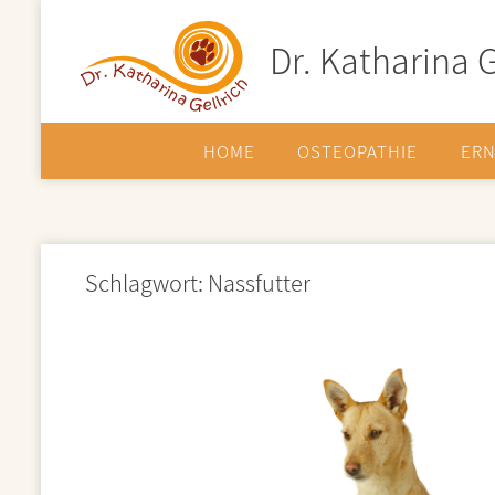
Zum
Inhalt
Dr. Katharina G
springen
HOME
OSTEOPATHIE
ER
Schlagwort:
Nassfutter