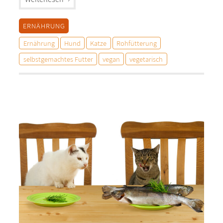
ERNÄHRUNG
Ernährung
Hund
Katze
Rohfütterung
selbstgemachtes Futter
vegan
vegetarisch