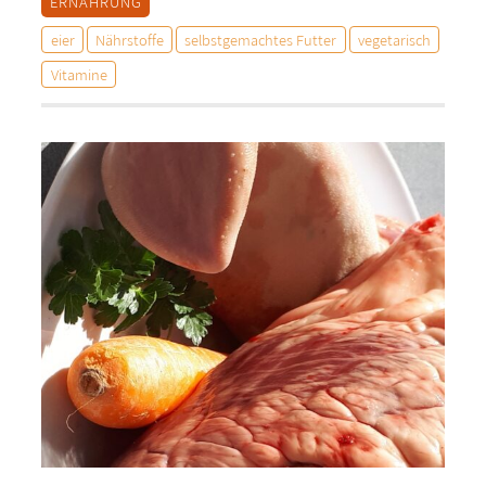
ERNÄHRUNG
eier
Nährstoffe
selbstgemachtes Futter
vegetarisch
Vitamine