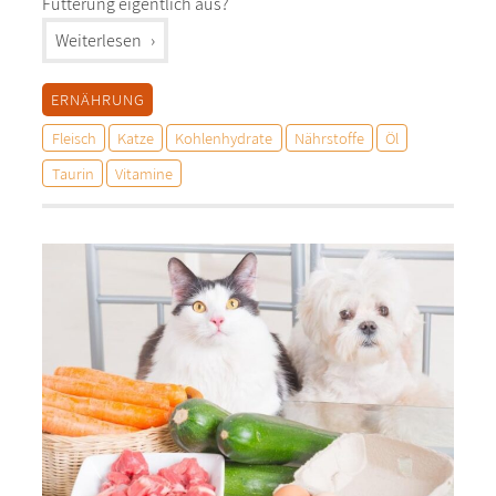
Fütterung eigentlich aus?
"%s"
Weiterlesen
ERNÄHRUNG
Fleisch
Katze
Kohlenhydrate
Nährstoffe
Öl
Taurin
Vitamine