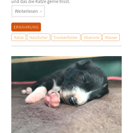
und das die Katze gerne frisst.
"%s"
Weiterlesen
ERNÄHRUNG
Katze
Nassfutter
Trockenfutter
Vitamine
Wasser